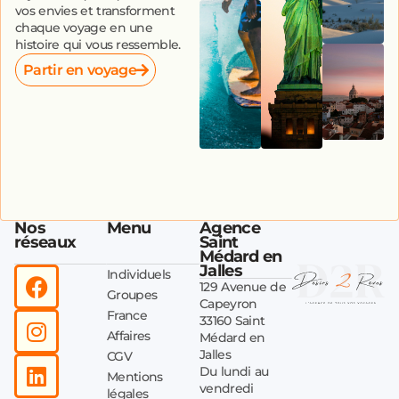
vos envies et transforment
chaque voyage en une
histoire qui vous ressemble.
Partir en voyage
Nos
Menu
Agence
réseaux
Saint
Médard en
Jalles
Individuels
129 Avenue de
Groupes
Capeyron
France
33160 Saint
Affaires
Médard en
Jalles
CGV
Du lundi au
Mentions
vendredi
légales