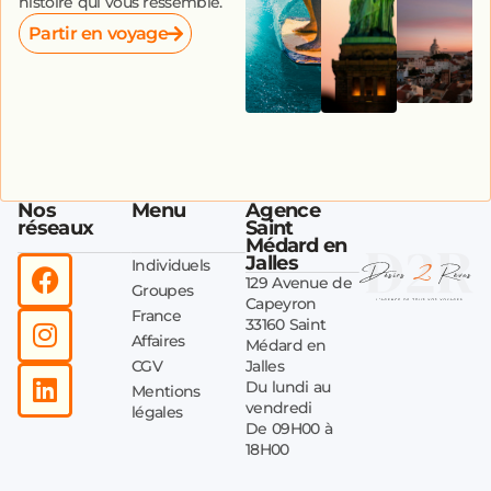
histoire qui vous ressemble.
Partir en voyage
Nos
Menu
Agence
réseaux
Saint
Médard en
Jalles
Individuels
129 Avenue de
Groupes
Capeyron
France
33160 Saint
Affaires
Médard en
CGV
Jalles
Du lundi au
Mentions
vendredi
légales
De 09H00 à
18H00