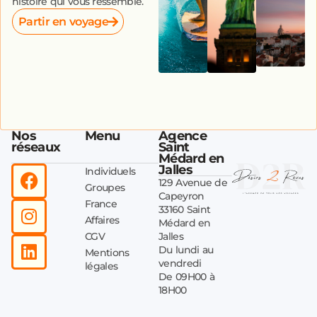
histoire qui vous ressemble.
Partir en voyage
Nos
Menu
Agence
réseaux
Saint
Médard en
Jalles
Individuels
129 Avenue de
Groupes
Capeyron
France
33160 Saint
Affaires
Médard en
CGV
Jalles
Du lundi au
Mentions
vendredi
légales
De 09H00 à
18H00