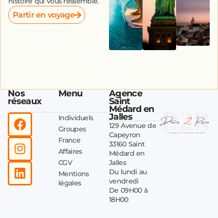
histoire qui vous ressemble.
Partir en voyage
Nos
Menu
Agence
réseaux
Saint
Médard en
Jalles
Individuels
129 Avenue de
Groupes
Capeyron
France
33160 Saint
Affaires
Médard en
CGV
Jalles
Du lundi au
Mentions
vendredi
légales
De 09H00 à
18H00