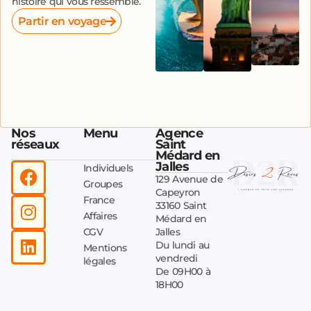
histoire qui vous ressemble.
Partir en voyage
Nos
Menu
Agence
réseaux
Saint
Médard en
Jalles
Individuels
129 Avenue de
Groupes
Capeyron
France
33160 Saint
Affaires
Médard en
CGV
Jalles
Du lundi au
Mentions
vendredi
légales
De 09H00 à
18H00