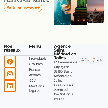
histoire qui vous ressemble.
Partir en voyage
Nos
Menu
Agence
réseaux
Saint
Médard en
Jalles
Individuels
129 Avenue de
Groupes
Capeyron
France
33160 Saint
Affaires
Médard en
CGV
Jalles
Du lundi au
Mentions
vendredi
légales
De 09H00 à
18H00