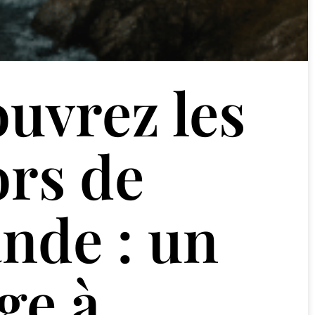
uvrez les
ors de
ande : un
ge à