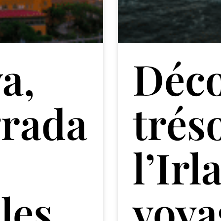
a,
Déco
grada
trés
l’Irl
les
voya