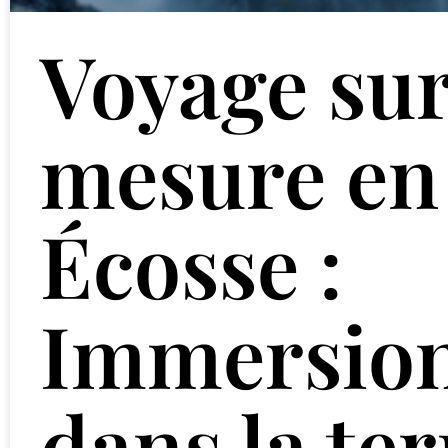
Voyage su
mesure en
Écosse :
Immersio
dans la ter