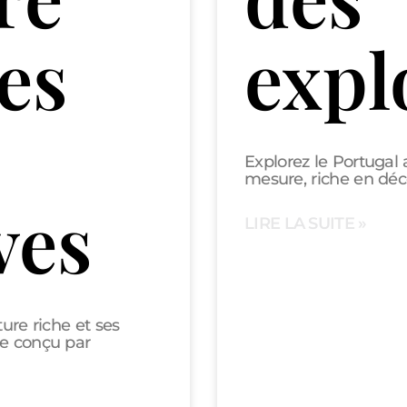
es
expl
Explorez le Portugal 
mesure, riche en déc
ves
LIRE LA SUITE »
ure riche et ses
re conçu par