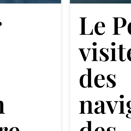
r
Le P
visit
des
n
navi
re
des