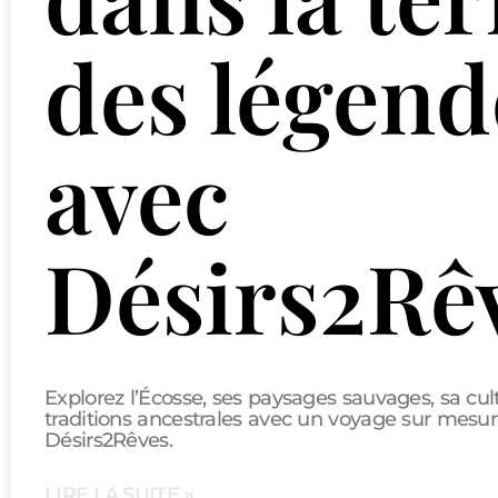
des légend
avec
Désirs2Rê
Explorez l’Écosse, ses paysages sauvages, sa cult
traditions ancestrales avec un voyage sur mesu
Désirs2Rêves.
LIRE LA SUITE »