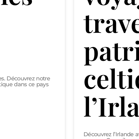
trave
patr
celt
s. Découvrez notre
tique dans ce pays
l’Ir
Découvrez l’Irlande 