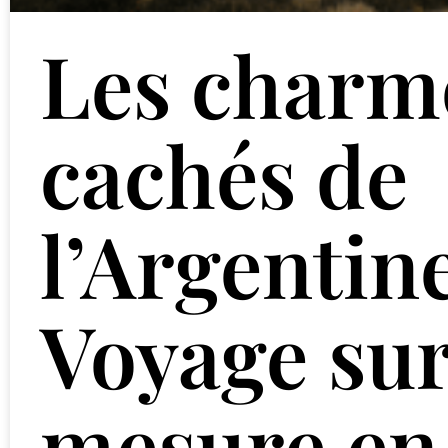
Les charm
cachés de
l’Argentin
Voyage su
mesure en