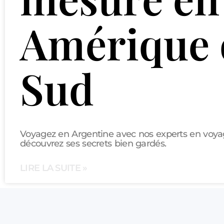
Amérique
Sud
Voyagez en Argentine avec nos experts en voya
découvrez ses secrets bien gardés.
LIRE LA SUITE »