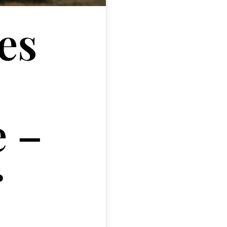
es
e –
r