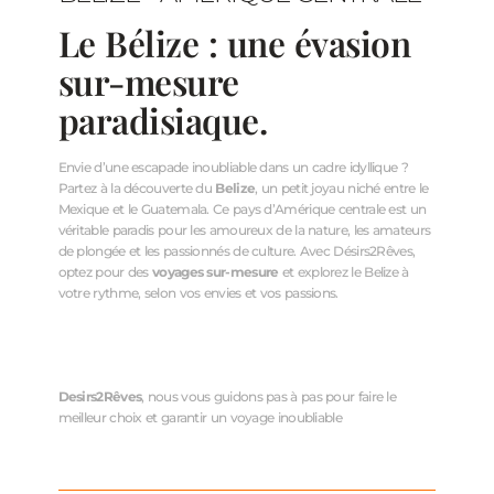
Le Bélize : une évasion
sur-mesure
paradisiaque.
Envie d’une escapade inoubliable dans un cadre idyllique ?
Partez à la découverte du
Belize
, un petit joyau niché entre le
Mexique et le Guatemala. Ce pays d’Amérique centrale est un
véritable paradis pour les amoureux de la nature, les amateurs
de plongée et les passionnés de culture. Avec Désirs2Rêves,
optez pour des
voyages sur-mesure
et explorez le Belize à
votre rythme, selon vos envies et vos passions.
Desirs2Rêves
, nous vous guidons pas à pas pour faire le
meilleur choix et garantir un voyage inoubliable