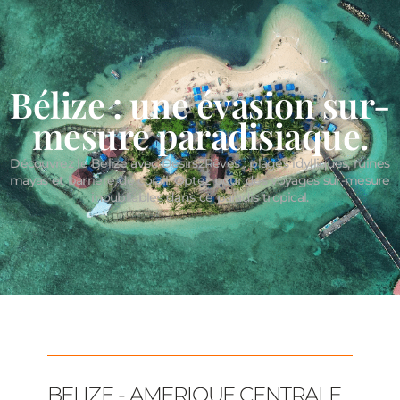
Bélize : une évasion sur-
mesure paradisiaque.
Découvrez le Belize avec Désirs2Rêves : plages idylliques, ruines
mayas et barrière de corail. Optez pour des voyages sur-mesure
inoubliables dans ce paradis tropical.
BELIZE - AMERIQUE CENTRALE