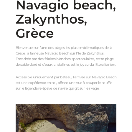
Navagio beach,
Zakynthos,
Grèce
Bienvenue sur l’une des plages les plus emblématiques de la
Grèce, la fameuse Navagio Beach sur l’île de Zakynthos.
Encadrée par des falaises blanches spectaculaires, cette plage
de sable doré et d’eaux cristallines est le joyau du littoral ionien.
Accessible uniquement par bateau, l’arrivée sur Navagio Beach
est une expérience en soi, offrant une vue à couper le souffle
sur le légendaire épave de navire qui gît sur le rivage.