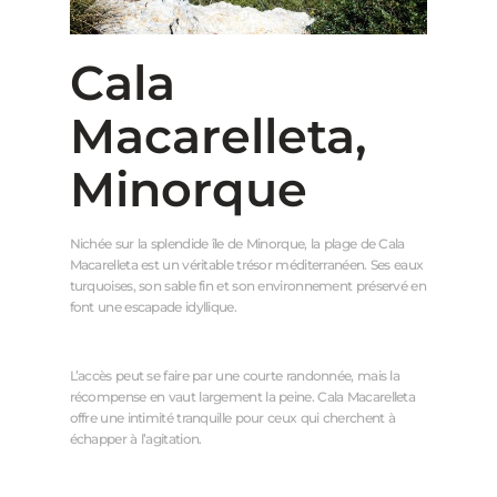
Cala
Macarelleta,
Minorque
Nichée sur la splendide île de Minorque, la plage de Cala
Macarelleta est un véritable trésor méditerranéen. Ses eaux
turquoises, son sable fin et son environnement préservé en
font une escapade idyllique.
L’accès peut se faire par une courte randonnée, mais la
récompense en vaut largement la peine. Cala Macarelleta
offre une intimité tranquille pour ceux qui cherchent à
échapper à l’agitation.