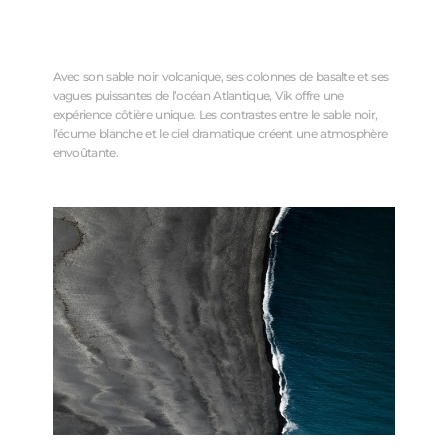
Avec son sable noir volcanique, ses colonnes de basalte et ses
vagues puissantes de l’océan Atlantique, Vik offre une
expérience côtière unique. Les contrastes entre le sable noir,
l’écume blanche et le ciel dramatique créent une atmosphère
envoûtante.